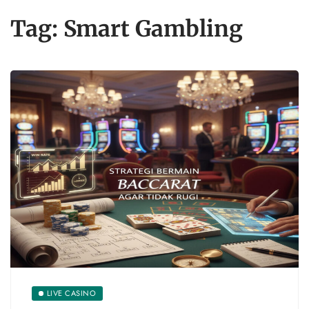
Tag:
Smart Gambling
LIVE CASINO