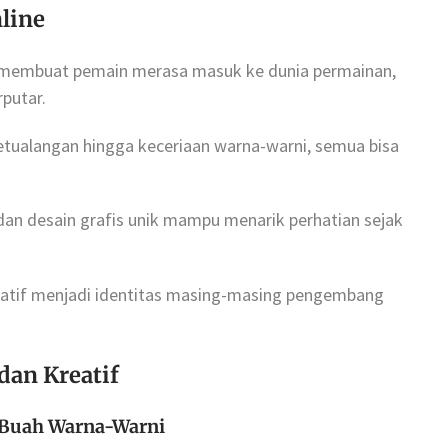
line
membuat pemain merasa masuk ke dunia permainan,
putar.
etualangan hingga keceriaan warna-warni, semua bisa
dan desain grafis unik mampu menarik perhatian sejak
tif menjadi identitas masing-masing pengembang
dan Kreatif
 Buah Warna-Warni