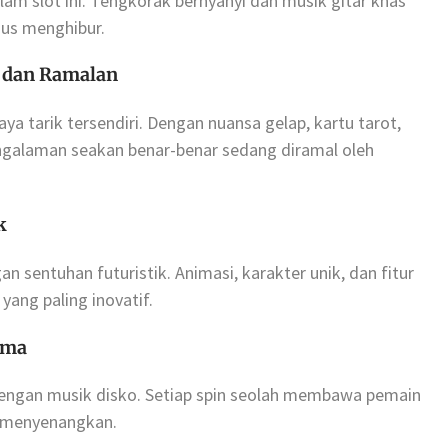
 slot ini. Tengkorak bernyanyi dan musik gitar khas
gus menghibur.
 dan Ramalan
ya tarik tersendiri. Dengan nuansa gelap, kartu tarot,
engalaman seakan benar-benar sedang diramal oleh
k
sentuhan futuristik. Animasi, karakter unik, dan fitur
 yang paling inovatif.
ama
gan musik disko. Setiap spin seolah membawa pemain
e menyenangkan.