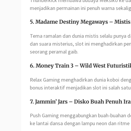
Thunderkick membawa budaya Meksiko ke dalam
menjadikan permainan ini penuh warna sekali
5.
Madame Destiny Megaways – Mistis
Tema ramalan dan dunia mistis selalu punya da
dan suara misterius, slot ini menghadirkan p
seorang peramal gaib.
6.
Money Train 3 – Wild West Futuristi
Relax Gaming menghadirkan dunia koboi dengan 
bonus interaktif menjadikan slot ini salah satu
7.
Jammin’ Jars – Disko Buah Penuh Ir
Push Gaming menggabungkan buah-buahan den
ke lantai dansa dengan lampu neon dan ritm