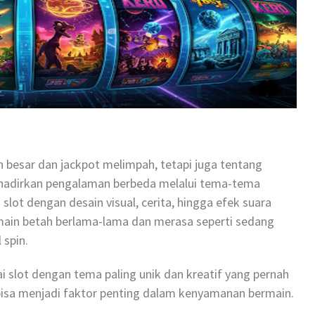
n besar dan jackpot melimpah, tetapi juga tentang
adirkan pengalaman berbeda melalui tema-tema
slot dengan desain visual, cerita, hingga efek suara
emain betah berlama-lama dan merasa seperti sedang
spin.
i slot dengan tema paling unik dan kreatif yang pernah
 bisa menjadi faktor penting dalam kenyamanan bermain.