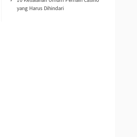
yang Harus Dihindari