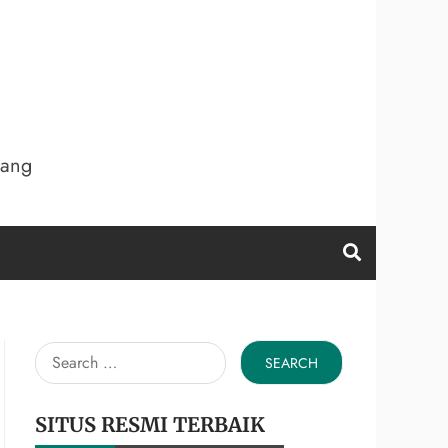
nang
Search
for:
SITUS RESMI TERBAIK