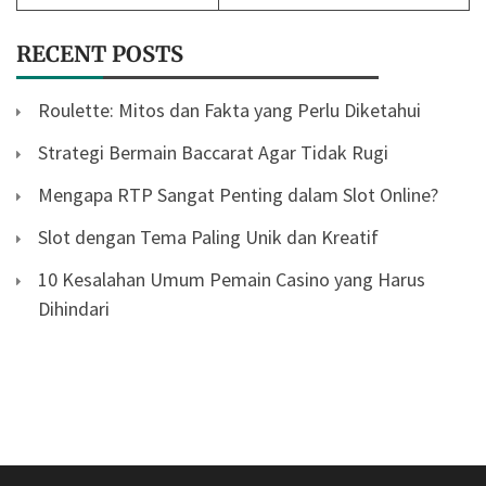
RECENT POSTS
Roulette: Mitos dan Fakta yang Perlu Diketahui
Strategi Bermain Baccarat Agar Tidak Rugi
Mengapa RTP Sangat Penting dalam Slot Online?
Slot dengan Tema Paling Unik dan Kreatif
10 Kesalahan Umum Pemain Casino yang Harus
Dihindari