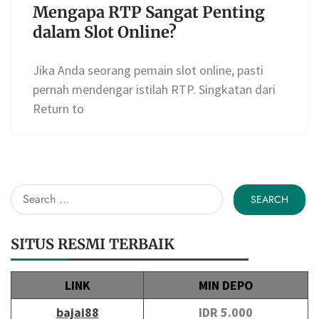
Mengapa RTP Sangat Penting
dalam Slot Online?
Jika Anda seorang pemain slot online, pasti
pernah mendengar istilah RTP. Singkatan dari
Return to
Search
for:
SITUS RESMI TERBAIK
LINK
MIN DEPO
bajai88
IDR 5.000