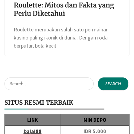
Roulette: Mitos dan Fakta yang
Perlu Diketahui
Roulette merupakan salah satu permainan
kasino paling ikonik di dunia. Dengan roda
berputar, bola kecil
Search
for:
SITUS RESMI TERBAIK
LINK
MIN DEPO
bajai88
IDR 5.000