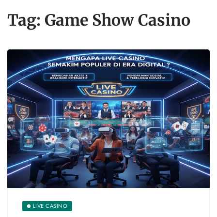
Tag:
Game Show Casino
LIVE CASINO